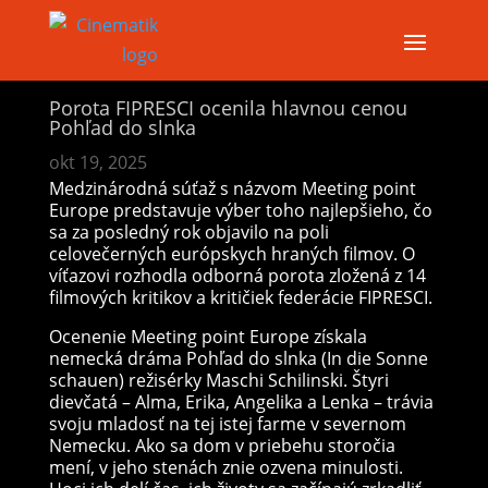
Porota FIPRESCI ocenila hlavnou cenou
Pohľad do slnka
okt 19, 2025
Medzinárodná súťaž s názvom Meeting point
Europe predstavuje výber toho najlepšieho, čo
sa za posledný rok objavilo na poli
celovečerných európskych hraných filmov. O
víťazovi rozhodla odborná porota zložená z 14
filmových kritikov a kritičiek federácie FIPRESCI.
Ocenenie Meeting point Europe získala
nemecká dráma Pohľad do slnka (In die Sonne
schauen) režisérky Maschi Schilinski. Štyri
dievčatá – Alma, Erika, Angelika a Lenka – trávia
svoju mladosť na tej istej farme v severnom
Nemecku. Ako sa dom v priebehu storočia
mení, v jeho stenách znie ozvena minulosti.