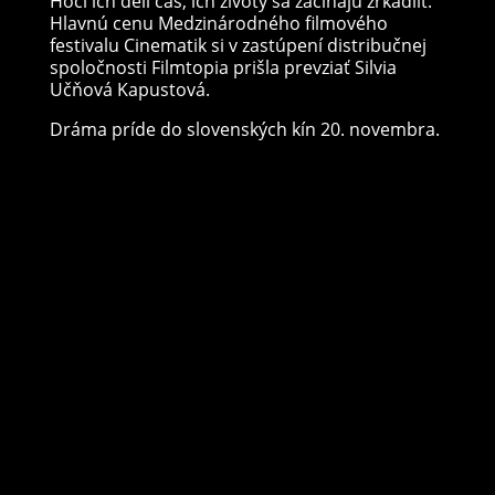
Hoci ich delí čas, ich životy sa začínajú zrkadliť.
Hlavnú cenu Medzinárodného filmového
festivalu Cinematik si v zastúpení distribučnej
spoločnosti Filmtopia prišla prevziať Silvia
Učňová Kapustová.
Dráma príde do slovenských kín 20. novembra.