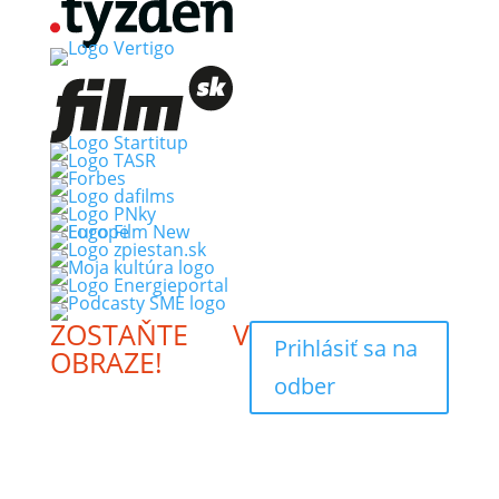
ZOSTAŇTE V
Prihlásiť sa na
OBRAZE!
odber
Prihláste sa na odber
newslettera a buďte
medzi prvými, ktorí sa
dozvedia novinky a
dôležité oznámenia.