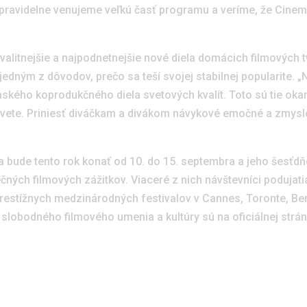
ravidelne venujeme veľkú časť programu a veríme, že Cinemat
kvalitnejšie a najpodnetnejšie nové diela domácich filmových 
jedným z dôvodov, prečo sa teší svojej stabilnej popularite. „
N
nského koprodukčného diela svetových kvalít. Toto sú tie ok
 svete. Priniesť diváčkam a divákom návykové emočné a zmysl
sa bude tento rok konať od 10. do 15. septembra a jeho šesť
ečných filmových zážitkov. Viaceré z nich návštevníci podujatia
stížnych medzinárodných festivalov v Cannes, Toronte, Bená
slobodného filmového umenia a kultúry sú na oficiálnej strá
Prih
 medzi prvými, ktorí sa dozvedia novinky a dôležité