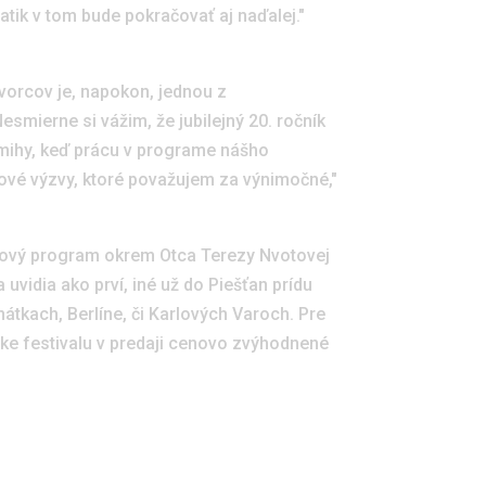
ik v tom bude pokračovať aj naďalej."
tvorcov je, napokon, jednou z
esmierne si vážim, že jubilejný 20. ročník
amihy, keď prácu v programe nášho
ové výzvy, ktoré považujem za výnimočné,"
dňový program okrem Otca Terezy Nvotovej
 uvidia ako prví, iné už do Piešťan prídu
tkach, Berlíne, či Karlových Varoch. Pre
nke festivalu v predaji cenovo zvýhodnené
lásiť sa na odber