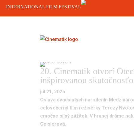
INTERNATIONAL FILM FESTIVAL
20. Cinematik otvorí Otec
inšpirovanou skutočnosť
júl 21, 2025
Oslava dvadsiatych narodenín Medzinárodn
celovečerný film režisérky Terezy Nvoto
emočne silný zážitok. V hranej dráme nak
Geislerová.