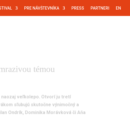
STIVAL
PRE NÁVŠTEVNÍKA
PRESS
PARTNERI
EN
l
Pre návštevníka
Press
Partneri
s mrazivou témou
aozaj veľkolepo. Otvorí ju tretí
ivákom sľubujú skutočne výnimočný a
Milan Ondrík, Dominika Morávková či Aňa